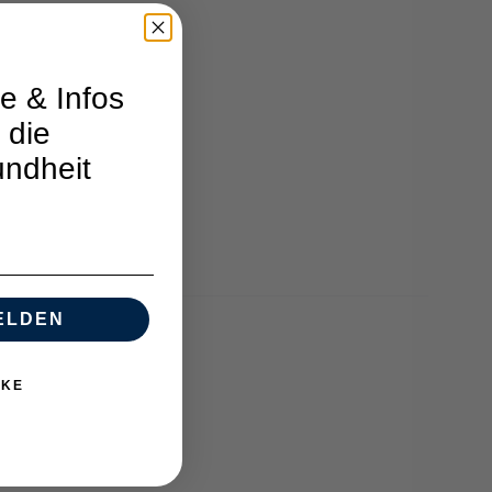
e & Infos
 die
ndheit
ELDEN
NKE