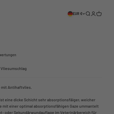
EUR €
Suche öffnen
Kundenkonto
Warenkor
wertungen
 Vliesumschlag
- mit Antihaftvlies.
st eine dicke Schicht sehr absorptionsfäiger, weicher
ie mit einer optimal absorptionsfähigen Gaze ummantelt
aupt- oder Sekundärwundauflage im Veterinärbereich für