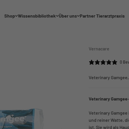
Shop
Wissensbibliothek
Über uns
Partner Tierarztpraxis
Vernacare
0 Be
Veterinary Gamgee,
Veterinary Gamgee
Veterinary Gamgee i
und reiner Watte, d
ist. Sie wird als H