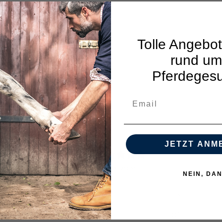
Tolle Angebot
rund um
Pferdegesu
Email
JETZT ANM
0
/ 5
0 Bewertungen
NEIN, DA
5
0
%
4
0
%