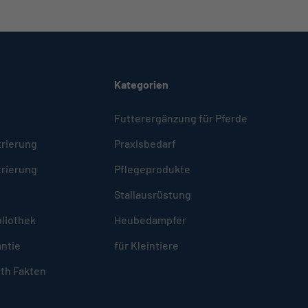
Kategorien
Futterergänzung für Pferde
trierung
Praxisbedarf
trierung
Pflegeprodukte
Stallausrüstung
liothek
Heubedampfer
ntie
für Kleintiere
lth Fakten