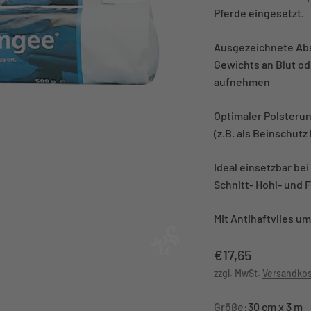
Pferde eingesetzt.
Ausgezeichnete Abs
Gewichts an Blut o
aufnehmen
Optimaler Polsterun
(z.B. als Beinschutz
Ideal einsetzbar b
Schnitt- Hohl- und
Mit Antihaftvlies u
Angebot
€17,65
zzgl. MwSt.
Versandko
Größe:
30 cm x 3 m